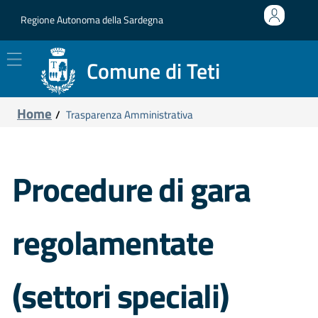
Regione Autonoma della Sardegna
Homepage
Accedi all'area personale
cittadini e imprese
Comune di Teti
trasparenza
altri enti
Home
Trasparenza Amministrativa
area personale
Sito istituzionale
Procedure di gara
regolamentate
(settori speciali)