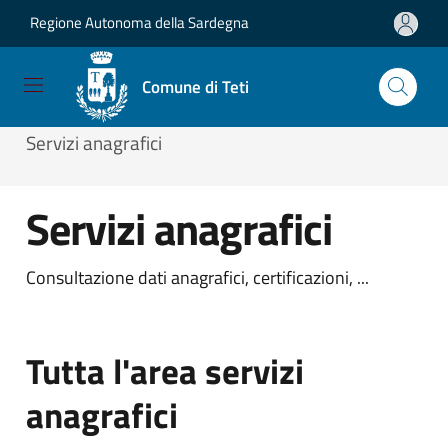
Regione Autonoma della Sardegna
Salta e vai al contenuto
Salta e vai al footer
Comune di Teti
Home
/
Servizi
/
Servizi online
/
Altri Enti
/
Servizi anagrafici
Servizi anagrafici
Consultazione dati anagrafici, certificazioni, ...
Tutta l'area servizi
anagrafici