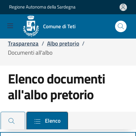
Regione Autonoma della Sardegna
Salta e vai al contenuto
Salta e vai al footer
Comune di Teti
Home
/
Servizi
/
Servizi online
/
Trasparenza
/
Albo pretorio
/
Documenti all'albo
Elenco documenti
all'albo pretorio
Cerca il documento e consulta il dettaglio
Elenco